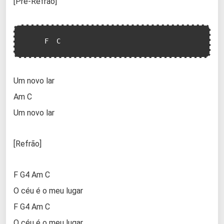
[Pré-Refrão]
     F  C
Um novo lar
Am C
Um novo lar
[Refrão]
F G4 Am C
O céu é o meu lugar
F G4 Am C
O céu é o meu lugar