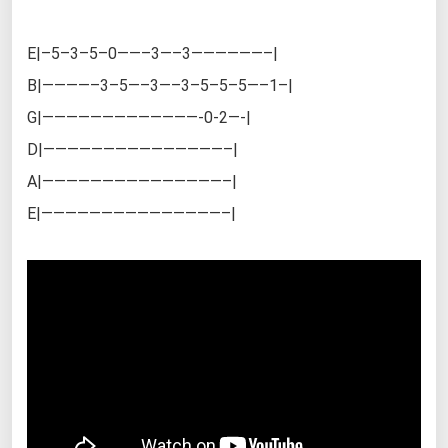
E|–5–3–5–0——–3—–3——————–|
B|————–3–5—–3—–3–5–5–5—–1–|
G|—————————————-0-2—-|
D|———————————————–|
A|———————————————–|
E|———————————————–|