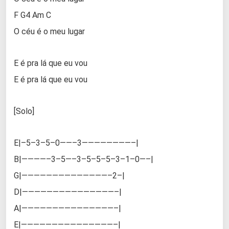
F G4 Am C
O céu é o meu lugar
E é pra lá que eu vou
E é pra lá que eu vou
[Solo]
E|–5–3–5–0——–3————————–|
B|————–3–5—–3–5–5–5–3–1–0—–|
G|——————————————–2–|
D|———————————————–|
A|———————————————–|
E|———————————————–|