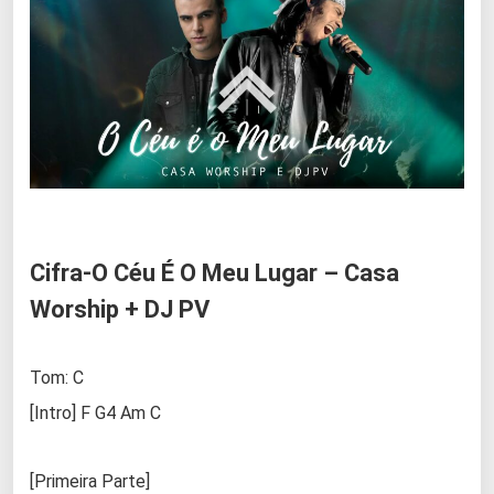
Cifra-O Céu É O Meu Lugar – Casa
Worship + DJ PV
Tom: C
[Intro] F G4 Am C
[Primeira Parte]